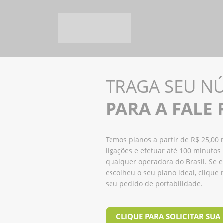
TRAGA SEU N
PARA A FALE 
Temos planos a partir de R$ 25,00
ligações e efetuar até 100 minutos
qualquer operadora do Brasil. Se e
escolheu o seu plano ideal, clique 
seu pedido de portabilidade.
CLIQUE PARA SOLICITAR SUA